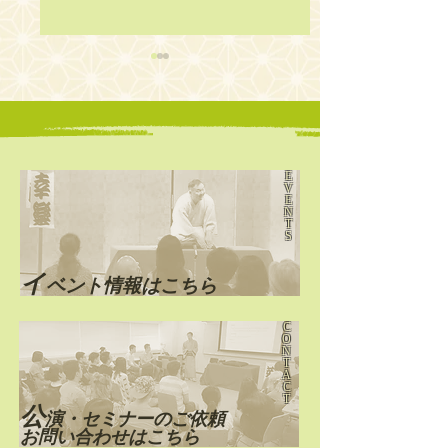
E
V
E
第7回 English
第6回 English
N
T
Rakugo Night
Rakugo Night
S
​イ
ベント情報はこちら
C
O
N
T
A
C
T
公
演・セミナーのご依頼
お問い合わせはこちら