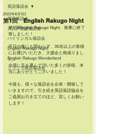
英語落語会
2022年8月3日
英語落語会
第1回 English Rakugo Night
第1回English Rakugo Night、無事に終了
大江戸英語落語会
致しました！
バイリンガル落語会
平日の夜にも関わらず、30名以上の客様
English Rakugo Night
にお運びいただき、大盛会と相成りまし
English Rakugo Wonderland
た！
会場に足を運んで頂いた多くの皆様、本
ニコニコ英語落語会
当にありがとうございました！
今後も、様々な落語会を企画・開催して
いきますので、引き続き英語落語協会を
ご贔屓お引き立てのほど、宜しくお願い
します！