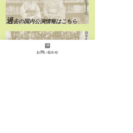
S
T
I
C
過
去の国内公演情報はこちら
O
V
E
R
S
E
お問い合わせ
A
S
過
去の海外公演情報はこちら
instagram
Facebook
YouTube
日本語
English