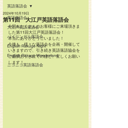
英語落語会
2024年10月19日
英語落語会
第11回 大江戸英語落語会
今回もたくさんのお客様にご来場頂きま
大江戸英語落語会
した第11回大江戸英語落語会！
バイリンガル落語会
本当にありがとうごいました！
今後も、様々な落語会を企画・開催して
English Rakugo Night
いきますので、引き続き英語落語協会を
English Rakugo Wonderland
ご贔屓お引き立てのほど、宜しくお願い
します！
ニコニコ英語落語会