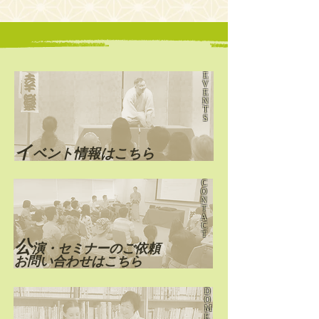
E
V
E
第22回 大江戸英語落
第21回 大江戸
N
T
語会
語会
S
​イ
ベント情報はこちら
C
O
N
T
A
C
T
公
演・セミナーのご依頼
お問い合わせはこちら
D
O
M
E