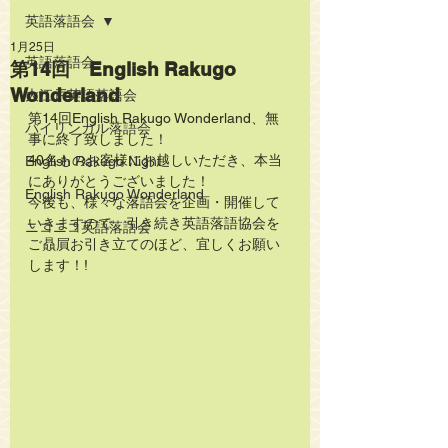
英語落語会
1月25日
英語落語会
第14回 English Rakugo
Wonderland
大江戸英語落語会
第14回English Rakugo Wonderland、無
バイリンガル落語会
事に終了致しました！
40名ものお客様にお越しいただき、本当
English Rakugo Night
にありがとうございました！
English Rakugo Wonderland
今後も、様々な落語会を企画・開催して
いきますので、引き続き英語落語協会を
ニコニコ英語落語会
ご贔屓お引き立てのほど、宜しくお願い
します！!