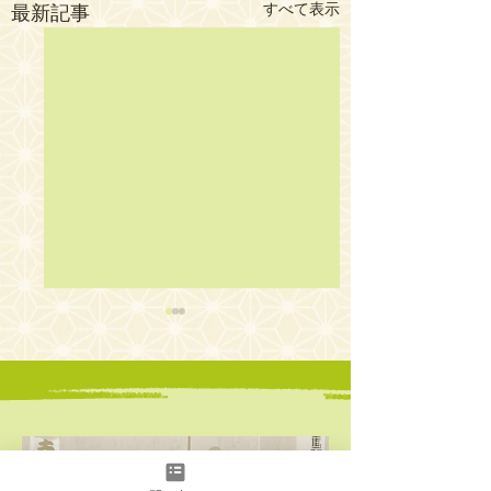
すべて表示
最新記事
E
V
E
第18回English Rakugo
第17回English R
N