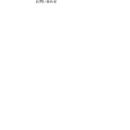
お問い合わせ
T
Wonderland
Wonderland
S
​イ
ベント情報はこちら
C
O
N
T
A
C
T
公
演・セミナーのご依頼
お問い合わせはこちら
D
O
M
E
S
T
I
C
過
去の国内公演情報はこちら
O
V
E
R