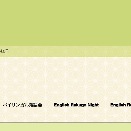
の様子
バイリンガル落語会
English Rakugo Night
English 