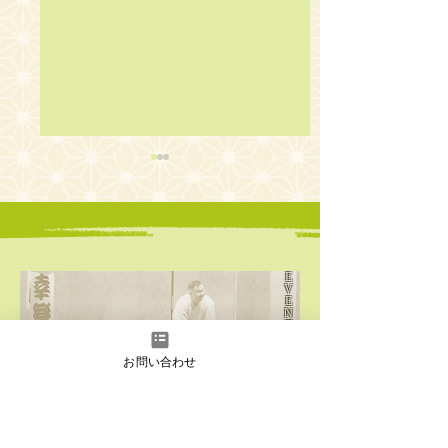
E
V
E
第22回 大江戸英語落
第21回 大江戸
N
T
語会
語会
S
お問い合わせ
​イ
ベント情報はこちら
C
O