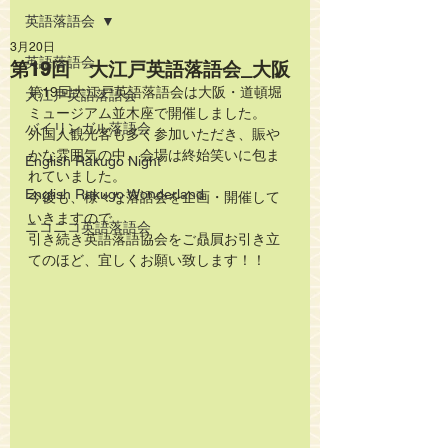
英語落語会
3月20日
英語落語会
第19回 大江戸英語落語会_大阪
第19回大江戸英語落語会は大阪・道頓堀
大江戸英語落語会
ミュージアム並木座で開催しました。
バイリンガル落語会
外国人観光客も多く参加いただき、賑や
かな雰囲気の中、会場は終始笑いに包ま
English Rakugo Night
れていました。
English Rakugo Wonderland
今後も、様々な落語会を企画・開催して
いきますので、
ニコニコ英語落語会
引き続き英語落語協会をご贔屓お引き立
てのほど、宜しくお願い致します！！