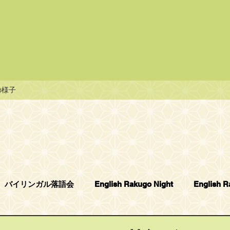
の様子
バイリンガル落語会
English Rakugo Night
English 