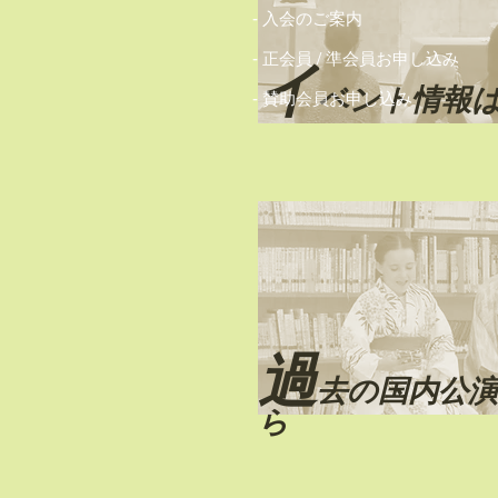
- 入会のご案内
-
正会員 / 準会員
お申し込み
​イ
ベント情報
-
賛助会員
お申し込み
過
去の国内公
ら