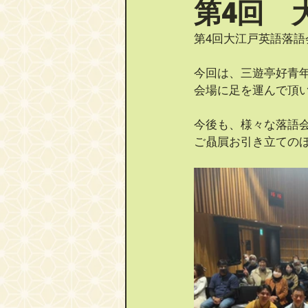
第4回 
第4回大江戸英語落
今回は、三遊亭好青
会場に足を運んで頂い
今後も、様々な落語
ご贔屓お引き立ての