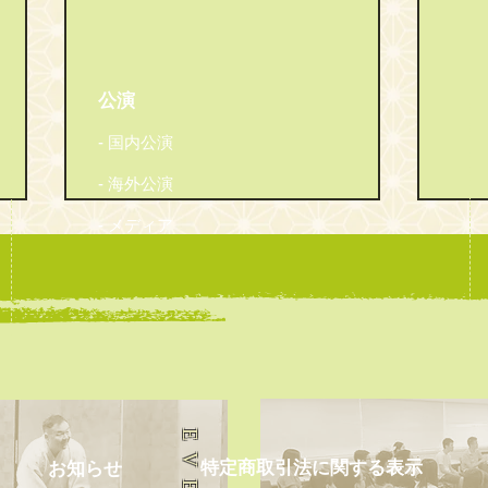
公演
- 国内公演
- 海外公演
- メディア
第22回 大江戸英語落語会
第2
特定商取引法に関する表示
お知らせ