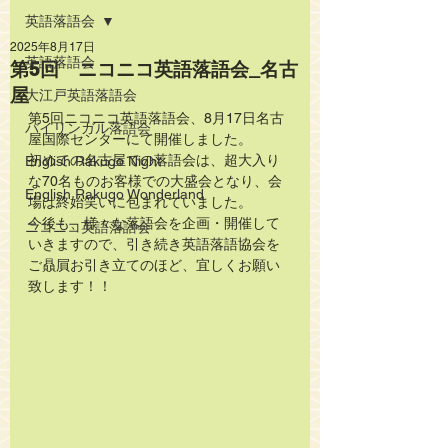
英語落語会
2025年8月17日
英語落語会
第5回 ニコニコ英語落語会_名古
屋
大江戸英語落語会
第5回ニコニコ英語落語会、8月17日名古
バイリンガル落語会
屋国際センターにて開催しました。
初めての名古屋での落語会は、超大入り
English Rakugo Night
な70名ものお客様での大盛会となり、会
English Rakugo Wonderland
場は終始笑いに包まれていました。
今後も、様々な落語会を企画・開催して
ニコニコ英語落語会
いきますので、引き続き英語落語協会を
ご贔屓お引き立てのほど、宜しくお願い
致します！！