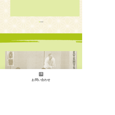
E
V
E
第3回 ニコニコ英語落
第2回 ニコニコ
N
T
語会
語会 _京都
S
​イ
お問い合わせ
ベント情報はこちら
C
O
N
T
A
C
T
公
演・セミナーのご依頼