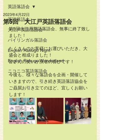
英語落語会
2023年4月22日
英語落語会
第5回 大江戸英語落語会
第5回大江戸英語落語会、無事に終了致し
大江戸英語落語会
ました！
バイリンガル落語会
たくさんのお客様にお運びいただき、大
English Rakugo Night
盛会と相成りました！
English Rakugo Wonderland
皆さんの笑いが演者の喜びです！
ニコニコ英語落語会
今後も、様々な落語会を企画・開催して
いきますので、引き続き英語落語協会を
ご贔屓お引き立てのほど、宜しくお願い
します！