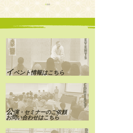
E
V
E
第22回 大江戸英語落
第21回 大江戸
N
T
語会
語会
S
​イ
ベント情報はこちら
C
O
N
T
A
C
T
公
演・セミナーのご依頼
お問い合わせはこちら
D