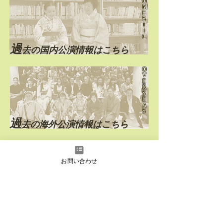
O
M
E
S
T
I
C
過
去の国内公演情報はこちら
O
V
E
R
S
E
A
S
過
去の海外公演情報はこちら
お問い合わせ
instagram
Facebook
YouTube
日本語
English