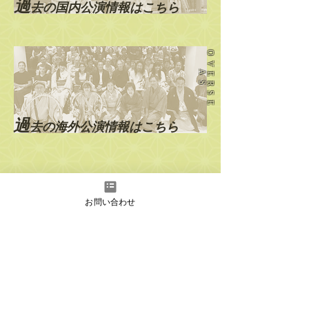
過
去の国内公演情報はこちら
O
V
E
R
S
E
A
S
過
去の海外公演情報はこちら
お問い合わせ
instagram
Facebook
YouTube
日本語
English