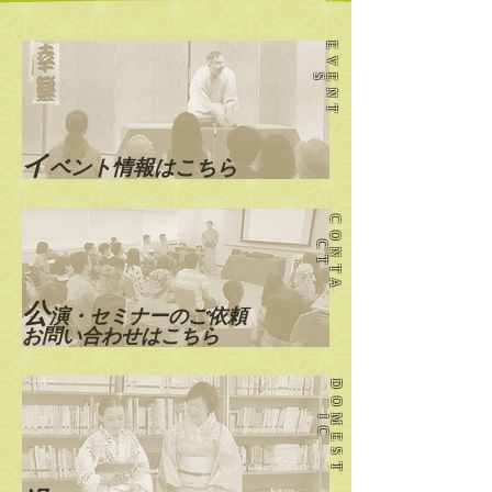
E
V
N
T
E
S
​イ
ベント情報はこちら
C
O
N
T
A
C
T
公
演・セミナーのご依頼
お問い合わせはこちら
D
O
E
S
T
M
I
C