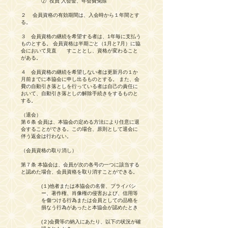
⑦ 役員 入会金、年会費免除
２ 会員資格の有効期間は、入会時から１年間とす
る。
３ 会員資格の継続を希望する者は、1年毎に支払う
ものとする。 会員資格は半期ごと（1月と7月）に協
会において見直 すこととし、資格が変わること
がある。
４ 会員資格の継続を希望しない者は更新月の１か
月前までに本協会に申し出るものとする。 また、会
費の自動引き落としを行っている者は自己の責任に
おいて、自動引き落としの解除手続きをするものと
する。
（退会）
第６条 会員は、本協会の定める方法により任意に退
会することができる。この場合、原則として退会に
伴う返金は行わない。
（会員資格の取り消し）
第７条 本協会は、会員が次の各号の一つに該当する
と認めた場合、会員資格を取り消すことができる。
(１)他者または本協会の名誉、プライバシ
ー、著作権、肖像権の侵害および、信用等
を傷つける行為または会員としての品格を
損なう行為があったと本協会が認めたとき
(２)会費等の納入にあたり、以下の状況が確