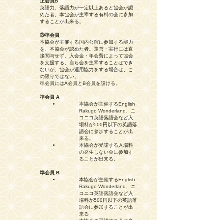
正会員B
英語力、落語力が一定以上あると協会が認
めた者。本協会が主宰する有料の会に参加
することが出来る。
③準会員
本協会が主催する国内公演に参加する能力
を、本協会が認めた者。運営・実行には直
接関与せず、入会金・年会費によって協会
を支援する。自ら会を主宰することはでき
ないが、協会が運用協力をする場合は、こ
の限りではない。
準会員にはA会員とB会員を設ける。
準会員 A
本協会が主催するEnglish
Rakugo Wonderland、ニ
コニコ英語落語会など入
場料が500円以下の英語落
語会に参加することが出
来る。
本協会が受諾する入場料
の発生しない会に参加す
ることが出来る。
準会員 B
本協会が主催するEnglish
Rakugo Wonderland、ニ
コニコ英語落語会など入
場料が500円以下の英語落
語会に参加することが出
来る