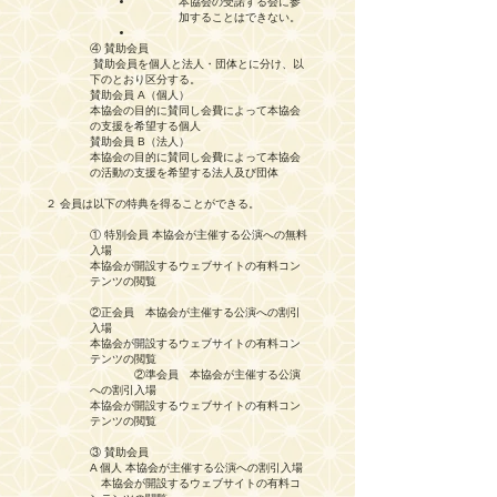
本協会の受諾する会に参
加することはできない。
④ 賛助会員
賛助会員を個人と法人・団体とに分け、以
下のとおり区分する。
賛助会員 A（個人）
本協会の目的に賛同し会費によって本協会
の支援を希望する個人
賛助会員 B（法人）
本協会の目的に賛同し会費によって本協会
の活動の支援を希望する法人及び団体
２ 会員は以下の特典を得ることができる。
① 特別会員 本協会が主催する公演への無料
入場
本協会が開設するウェブサイトの有料コン
テンツの閲覧
②正会員 本協会が主催する公演への割引
入場
本協会が開設するウェブサイトの有料コン
テンツの閲覧
②準会員 本協会が主催する公演
への割引入場
本協会が開設するウェブサイトの有料コン
テンツの閲覧
③ 賛助会員
A 個人 本協会が主催する公演への割引入場
本協会が開設するウェブサイトの有料コ