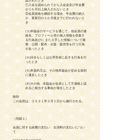
認されたとき
①入会を認められてから入会金及び年会費
が１か月以上納入されないとき
②会員資格を継続する場合、年会費の納入
が、更新日の１か月後までに行われないと
き
(３)本協会のサービスを通じて、他会員の連
絡先、プロフィール等の個人情報を収集す
る行為並びに また入手した情報について複
製・公開・配布・出版・販売等を行う行為
があったとき
(４)法令もしくは公序良俗に反する行為を行
ったとき
(５)本規約又は、その他本協会が定める規則
に違反したとき
(６)その他、本協会が会員として不適格と認
めるに相当する事由が発生したとき
附則
この会則は、２０２１年２月１日から施行される。
（別紙１）
会員に対する経費の支払い、出演料の支払いについ
て