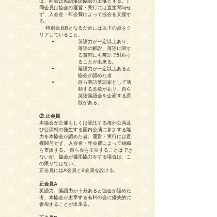
は、同会は英語落語協会の主催とする。）
同会員は協会の運営・実行には直接関与せ
ず、入会金・年会費によって協会を支援す
る。
特別会員Bとなるためには以下の点をク
リアしていること。
英語力が一定以上あり、
落語の解説、落語に関す
る質問にも英語で対応す
ることが出来る。
落語力が一定以上あると
協会が認めた者
自ら英語落語家として活
動する意欲があり、自ら
英語落語会を企画する意
欲がある。
② 正会員
本協会が主催もしくは受託する海外公演及
び公演料の発生する国内公演に参加する能
力を本協会が認めた者。運営・実行には直
接関与せず、入会金・年会費によって組織
を支援する。 自ら会を主宰することはでき
ないが、協会が運用協力をする場合は、こ
の限りではない。
正会員にはA会員とB会員を設ける。
正会員A
英語力、落語力が十分あると協会が認めた
者。本協会が主宰する有料の会に優先的に
参加することが出来る。