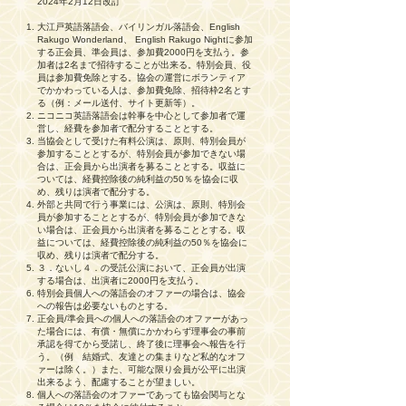
2024年2月12日改訂
大江戸英語落語会、バイリンガル落語会、English
Rakugo Wonderland、 English Rakugo Nightに参加
する正会員、準会員は、参加費2000円を支払う。参
加者は2名まで招待することが出来る。特別会員、役
員は参加費免除とする。協会の運営にボランティア
でかかわっている人は、参加費免除、招待枠2名とす
る（例：メール送付、サイト更新等）。
ニコニコ英語落語会は幹事を中心として参加者で運
営し、経費を参加者で配分することとする。
当協会として受けた有料公演は、原則、特別会員が
参加することとするが、特別会員が参加できない場
合は、正会員から出演者を募ることとする。収益に
ついては、経費控除後の純利益の50％を協会に収
め、残りは演者で配分する。
外部と共同で行う事業には、公演は、原則、特別会
員が参加することとするが、特別会員が参加できな
い場合は、正会員から出演者を募ることとする。収
益については、経費控除後の純利益の50％を協会に
収め、残りは演者で配分する。
３．ないし４．の受託公演において、正会員が出演
する場合は、出演者に2000円を支払う。
特別会員個人への落語会のオファーの場合は、協会
への報告は必要ないものとする。
正会員/準会員への個人への落語会のオファーがあっ
た場合には、有償・無償にかかわらず理事会の事前
承認を得てから受諾し、終了後に理事会へ報告を行
う。（例 結婚式、友達との集まりなど私的なオフ
ァーは除く。）また、可能な限り会員が公平に出演
出来るよう、配慮することが望ましい。
個人への落語会のオファーであっても協会関与とな