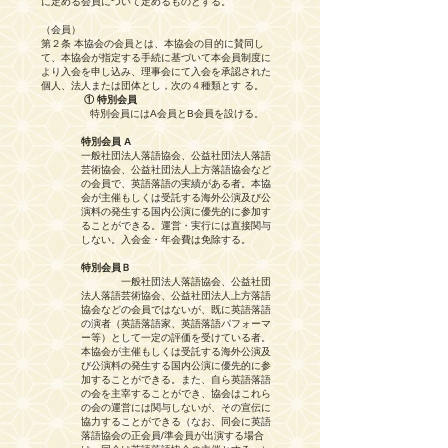
に定める会員について定めるものとする。
（会員）
第２条 本協会の会員とは、本協会の目的に賛同し
て、本協会が指定する手続に基づいて本会員制度に
より入会を申し込み、理事会にて入会を承認された
個人、法人または団体とし，次の４種類とす る。
① 特別会員
特別会員にはA会員とB会員を設ける。
特別会員 A
一般社団法人落語協会、公益社団法人落語
芸術協会、公益社団法人上方落語協会など
の会員で、英語落語の実績がある者。本協
会が主催もしくは受託する海外公演及び公
演料の発生する国内公演に優先的に参加す
ることができる。運営・実行には直接関与
しない。入会金・年会費は免除する。
特別会員Ｂ
一般社団法人落語協会、公益社団
法人落語芸術協会、公益社団法人上方落語
協会などの会員ではないが、既に英語落語
の演者（英語落語家、英語落語パフォーマ
ー等）として一定の評価を受けている者。
本協会が主催もしくは受託する海外公演及
び公演料の発生する国内公演に優先的に参
加することができる。また、自ら英語落語
の会を主宰することができ、協会はこれら
の会の運営には関与しないが、その宣伝に
協力することができる（なお、同会に英語
落語協会の正会員/準会員が出演する場合