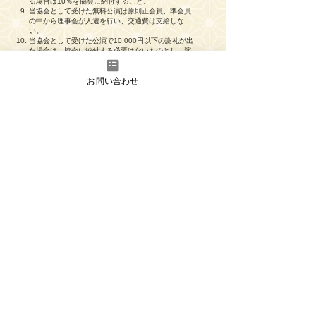
る場合は10％を協会に納付すること。
当協会として受けた無料公演は原則正会員、準会員
の中から理事会が人選を行い、交通費は支給しな
い。
当協会として受けた公演で10,000円以下の謝礼が出
た場合は、協会に納付する必要はないものとし、演
者で配分することとする。また、協会は演者全員に
2000円を支払う。
お問い合わせ
（別紙２）
海外公演ガイドライン
2024年2月12日改訂
１. 海外公演の定義
本ガイドラインにおける海外公演とは、現
地主催者からの要請を受け、経費補助が見
込まれるものであり、２つ以上の公演が行
われるものをいう。これら基準を満たさな
いものについては協会が認めた個人公演と
して取り扱うこととする。
２. 公演参加について
（１）公演の概要が決まったところで会員に情報を
開示し、希望者を募る。
（２）役員会が希望者の中から参加者を決定する。
（３）企画を会員が立案した場合はその会員は優先
的に参加者となる。
（４）未成年の参加は保護者同伴の場合のみ可とす
る。