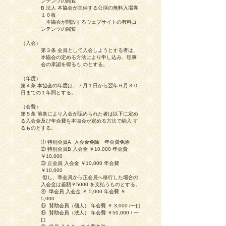
ンテンツの閲覧
B 法人 本協会が主催する公演の無料入場券
１０枚
本協会が開設するウェブサイトの有料コ
ンテンツの閲覧
（入会）
第３条 会員として入会しようとする者は、
本協会の定める方法により申し込み、理事
会の承認を得るも のとする。
（年度）
第４条 本協会の年度は、７月１日から翌年６月３０
日までの１年間とする。
（会費）
第５条 前条により入会が認められた者は以下に定め
る入会金及び年会費を本協会が定める方法で納入 す
るものとする。
① 特別会員A 入会金免除 年会費免除
② 特別会員B 入会金 ￥10,000 年会費
￥10,000
③ 正会員 入会金 ￥10,000 年会費
￥10,000
但し、準会員から正会員へ移行した場合の
入会金は差額￥5000 を支払うものとする。
④ 準会員 入会金 ￥ 5,000 年会費 ￥
5,000
⑤ 賛助会員（個人） 年会費 ￥ 3,000 /一口
⑥ 賛助会員（法人） 年会費 ￥50,000 / 一
口