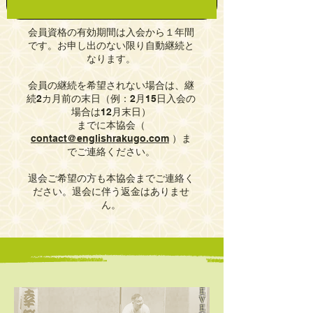
会員資格の有効期間は入会から１年間
です。お申し出のない限り自動継続と
なります。
会員の継続を希望されない場合は、継
続2カ月前の末日（例：2月15日入会の
場合は12月末日）
までに本協会（
contact@englishrakugo.com
）ま
でご連絡ください。
退会ご希望の方も本協会までご連絡く
ださい。退会に伴う返金はありませ
ん。
E
V
E