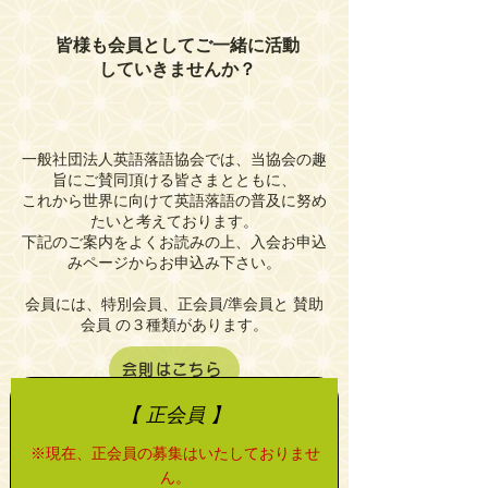
皆様も会員としてご一緒に活動
していきませんか？
一般社団法人英語落語協会では、当協会の趣
旨にご賛同頂ける皆さまとともに、
これから世界に向けて英語落語の普及に努め
たいと考えております。
下記のご案内をよくお読みの上、入会お申込
みページからお申込み下さい。
会員には、特別会員、正会員/準会員と 賛助
会員 の３種類があります。
会則はこちら
【 正会員 】
※現在、正会員の募集はいたしておりませ
ん。