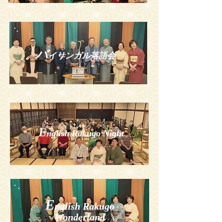
バ
イリンガル落語会
E
nglish Rakugo Night
E
nglish Rakugo
Wonderland