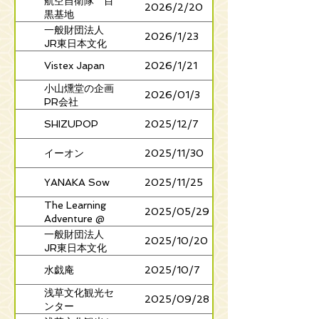
航空自衛隊 目
2026/2/20
厚生G
黒基地
一般財団法人
2026/1/23
JR東日本文化
創造財団 MoN
Vistex Japan
2026/1/21
Takanawa:
The Museum
小山燻堂の企画
2026/01/3
of Narratives
PR会社
開館準備室
YANAKA Sow
SHIZUPOP
2025/12/7
株式会社オレン
ジ・アンド・パ
イーオン
2025/11/30
ートナーズ
ORANGE AND
YANAKA Sow
2025/11/25
PARTNERS
Co., Ltd.
The Learning
2025/05/29
Adventure @
深川江戸資料館
一般財団法人
2025/10/20
JR東日本文化
創造財団 MoN
水戯庵
2025/10/7
Takanawa:
The Museum
浅草文化観光セ
2025/09/28
of Narratives
ンター
開館準備室