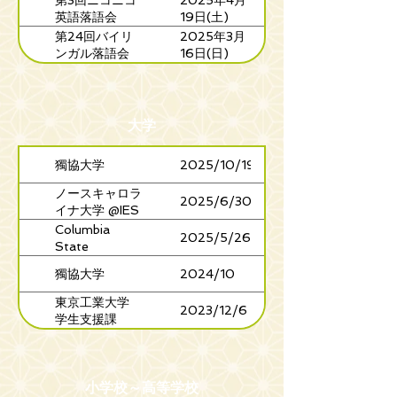
第3回ニコニコ
2025年4月
英語落語会
19日(土)
第24回バイリ
2025年3月
ンガル落語会
16日(日)
大学
獨協大学
2025/10/19
ノースキャロラ
2025/6/30
イナ大学 @IES
幕張
Columbia
2025/5/26
State
Community
獨協大学
2024/10
College @浅草
公会堂
東京工業大学
2023/12/6
学生支援課
小学校～高等学校