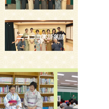
ニ
コニコ英語落語
会