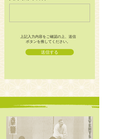
上記入力内容をご確認の上、送信
ボタンを推してください。
送信する
E
V
E
N
T
S