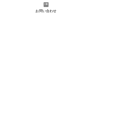
S
過
去の海外公演情報はこちら
お問い合わせ
instagram
Facebook
YouTube
日本語
English