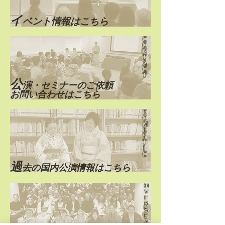
​イ
ベント情報はこちら
C
O
N
T
A
C
T
公
演・セミナーのご依頼
お問い合わせはこちら
D
O
M
E
S
T
I
C
過
去の国内公演情報はこちら
O
V
E
R
S
E
A